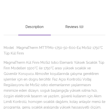
Description
Reviews (0)
Model : MagmaTherm MTTFMo-1750-50-600-E4 MoSi2 1750°C
Tüp Kül Fırını
MagmaTherm Kül Fırını MoSi2 Isıtıcı Elemanlı Yüksek Sıcaklık Tüp
Fırın Modelleri 1500°C ile 1750°C arası yüksek sıcaklık ve
Güvenilir Koruyucu Atmosfer koşullarında çalışma gerektiren
işlemler için en doğru tercihtir. Faz Açısı Kontrollü Voltaj
Regülasyonu ile MoSi2 ısıtıcı elemanlarının yaşlanmasını
minimize eden dizayn, soğuk başlangıçta yüksek ısıtma hızı,
özgün elektronik tasarım ve yazılım, güvenli kullanım için Akım
Limiti Kontrolü, homojen sıcaklık dağılımı, kolay anlaşılır menü ile
programla, geniş sıcaklık aralığında yüksek hassasiyetli ölçüm,