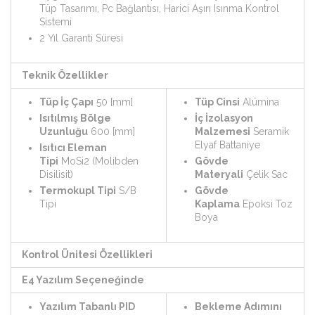
Tüp Tasarımı, Pc Bağlantısı, Harici Aşırı Isınma Kontrol
Sistemi
2 Yıl Garanti Süresi
Teknik Özellikler
Tüp İç Çapı
50 [mm]
Tüp Cinsi
Alümina
Isıtılmış Bölge
İç İzolasyon
Uzunluğu
600 [mm]
Malzemesi
Seramik
Elyaf Battaniye
Isıtıcı Eleman
Tipi
MoSi2 (Molibden
Gövde
Disilisit)
Materyali
Çelik Sac
Termokupl Tipi
S/B
Gövde
Tipi
Kaplama
Epoksi Toz
Boya
Kontrol Ünitesi Özellikleri
E4 Yazılım Seçeneğinde
Yazılım Tabanlı PID
Bekleme Adımını