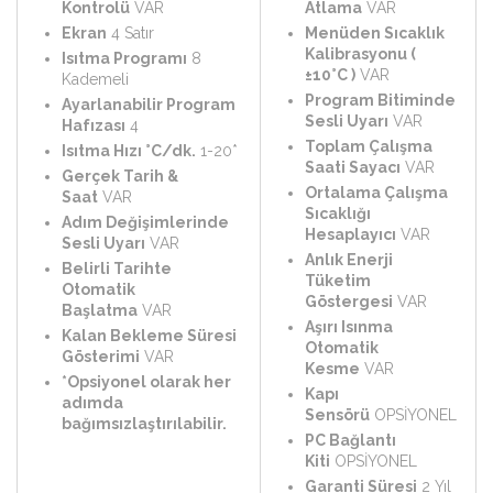
Kontrolü
VAR
Atlama
VAR
Ekran
4 Satır
Menüden Sıcaklık
Kalibrasyonu (
Isıtma Programı
8
±10°C )
VAR
Kademeli
Program Bitiminde
Ayarlanabilir Program
Sesli Uyarı
VAR
Hafızası
4
Toplam Çalışma
Isıtma Hızı °C/dk.
1-20*
Saati Sayacı
VAR
Gerçek Tarih &
Ortalama Çalışma
Saat
VAR
Sıcaklığı
Adım Değişimlerinde
Hesaplayıcı
VAR
Sesli Uyarı
VAR
Anlık Enerji
Belirli Tarihte
Tüketim
Otomatik
Göstergesi
VAR
Başlatma
VAR
Aşırı Isınma
Kalan Bekleme Süresi
Otomatik
Gösterimi
VAR
Kesme
VAR
*Opsiyonel olarak her
Kapı
adımda
Sensörü
OPSİYONEL
bağımsızlaştırılabilir.
PC Bağlantı
Kiti
OPSİYONEL
Garanti Süresi
2 Yıl