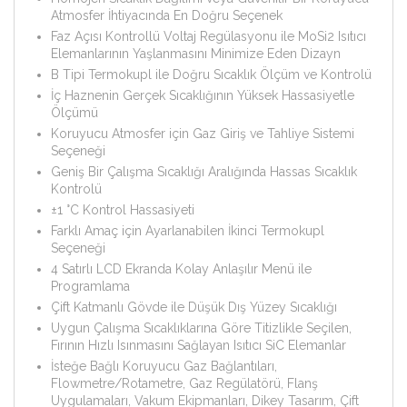
Atmosfer İhtiyacında En Doğru Seçenek
Faz Açısı Kontrollü Voltaj Regülasyonu ile MoSi2 Isıtıcı
Elemanlarının Yaşlanmasını Minimize Eden Dizayn
B Tipi Termokupl ile Doğru Sıcaklık Ölçüm ve Kontrolü
İç Haznenin Gerçek Sıcaklığının Yüksek Hassasiyetle
Ölçümü
Koruyucu Atmosfer için Gaz Giriş ve Tahliye Sistemi
Seçeneği
Geniş Bir Çalışma Sıcaklığı Aralığında Hassas Sıcaklık
Kontrolü
±1 °C Kontrol Hassasiyeti
Farklı Amaç için Ayarlanabilen İkinci Termokupl
Seçeneği
4 Satırlı LCD Ekranda Kolay Anlaşılır Menü ile
Programlama
Çift Katmanlı Gövde ile Düşük Dış Yüzey Sıcaklığı
Uygun Çalışma Sıcaklıklarına Göre Titizlikle Seçilen,
Fırının Hızlı Isınmasını Sağlayan Isıtıcı SiC Elemanlar
İsteğe Bağlı Koruyucu Gaz Bağlantıları,
Flowmetre/Rotametre, Gaz Regülatörü, Flanş
Uygulamaları, Vakum Ekipmanları, Dikey Tasarım, Çift