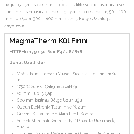
uygun çalışma sıcaklıklarına göre titizlikle seçilip tasarlanan ve
fırının hızlı ısınmasına olanak sağlayan ısıtıcı elemanlar, 50 – 100
mm Tüp Çapı, 300 – 800 mm Isıtılmış Bölge Uzunluğu
seçenekleri.
MagmaTherm Kül Fırını
MTTFMo-1750-50-600-E4/U8/S16
Genel Özellikler
MoSi2 Isıtıcı Elemanlı Yüksek Sıcaklık Tüp Fırınları(Kül
fırını)
1750°C Sürekli Çalışma Sıcaklığı
50 mm Tüp İç Çapı
600 mm Isıtılmış Bölge Uzunluğu
Özgün Elektronik Tasarım ve Yazılım
Güvenli Kullanım için Akım Limiti Kontrolü
Yüksek Alüminalı Seramik Elyaf Plaka ile Üretilmiş İç
Hazne
Homojen Sıcaklık Dağılımı veya Güvenilir Bir Koruyucu