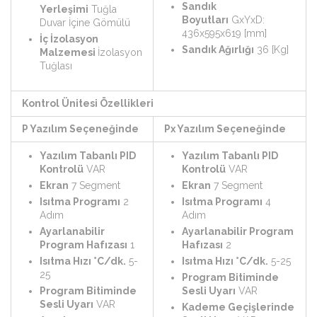
Sandık
Yerleşimi
Tuğla
Boyutları
GxYxD:
Duvar İçine Gömülü
436x595x619 [mm]
İç İzolasyon
Sandık Ağırlığı
36 [Kg]
Malzemesi
İzolasyon
Tuğlası
Kontrol Ünitesi Özellikleri
P Yazılım Seçeneğinde
Px Yazılım Seçeneğinde
Yazılım Tabanlı PID
Yazılım Tabanlı PID
Kontrolü
VAR
Kontrolü
VAR
Ekran
7 Segment
Ekran
7 Segment
Isıtma Programı
2
Isıtma Programı
4
Adım
Adım
Ayarlanabilir
Ayarlanabilir Program
Program Hafızası
1
Hafızası
2
Isıtma Hızı °C/dk.
5-
Isıtma Hızı °C/dk.
5-25
25
Program Bitiminde
Program Bitiminde
Sesli Uyarı
VAR
Sesli Uyarı
VAR
Kademe Geçişlerinde