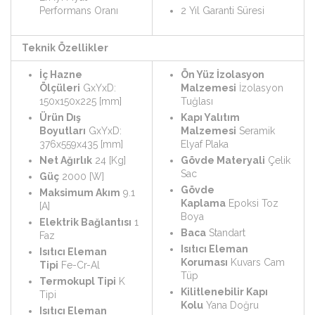
Performans Oranı
2 Yıl Garanti Süresi
Teknik Özellikler
İç Hazne
Ön Yüz İzolasyon
Ölçüleri
GxYxD:
Malzemesi
İzolasyon
150x150x225 [mm]
Tuğlası
Ürün Dış
Kapı Yalıtım
Boyutları
GxYxD:
Malzemesi
Seramik
376x559x435 [mm]
Elyaf Plaka
Net Ağırlık
24 [Kg]
Gövde Materyali
Çelik
Sac
Güç
2000 [W]
Gövde
Maksimum Akım
9.1
Kaplama
Epoksi Toz
[A]
Boya
Elektrik Bağlantısı
1
Baca
Standart
Faz
Isıtıcı Eleman
Isıtıcı Eleman
Koruması
Kuvars Cam
Tipi
Fe-Cr-Al
Tüp
Termokupl Tipi
K
Kilitlenebilir Kapı
Tipi
Kolu
Yana Doğru
Isıtıcı Eleman