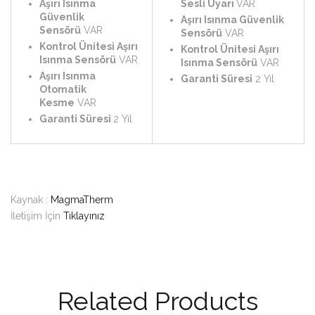
Aşırı Isınma
Sesli Uyarı
VAR
Güvenlik
Aşırı Isınma Güvenlik
Sensörü
VAR
Sensörü
VAR
Kontrol Ünitesi Aşırı
Kontrol Ünitesi Aşırı
Isınma Sensörü
VAR
Isınma Sensörü
VAR
Aşırı Isınma
Garanti Süresi
2 Yıl
Otomatik
Kesme
VAR
Garanti Süresi
2 Yıl
Kaynak :
MagmaTherm
İletişim İçin
Tıklayınız
Related Products