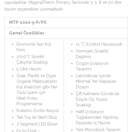
yapıdadırlar. MagmaTherm Primary Serisinde 3, 5, 8 ve 20 litre
hacim seçenekleri sunmaktadır.
MTP-1000-5-P/PX
Genel Özellikler
Ekonomik Seri Kül
±1 °C Kontrol Hassasiyeti
Fırını
Homojen Sıcaklık
1000°C Sürekli
Dağılımı
Çalışma Sıcaklığı
Özgün İzolasyon
5 Litre Hacim
Tasarımı
Gıda, Plastik ve Diğer
Laboratuvar İçinde
Organik Materyallerin
Minimal Yer Kaplayan
Kül Analizleri gibi Her
Dizayn
Türlü İşlem için
Çift Katmanlı Gövde ile
İdeal Kolay
Düşük Dış Yüzey
Programlama.
Sıcaklığı
Kullanıcı Dostu Arayüz
Hafif İzolasyon
Tek Tuş ile Start/Stop
Tuğlalarından Yapılmış
Dayanıklı İç Hazne
7-Segment LED Ekran
Yeni Monoblok Tasarım
En İyi Fiyat –