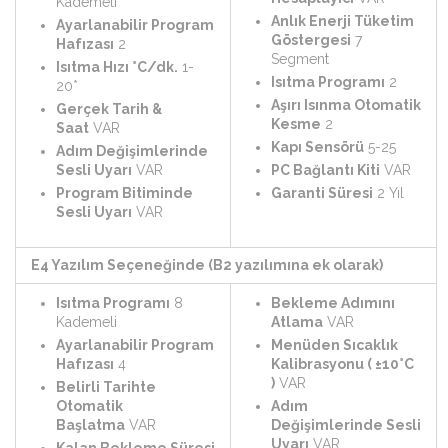
Kademeli
Anlık Enerji Tüketim
Ayarlanabilir Program
Göstergesi
7
Hafızası
2
Segment
Isıtma Hızı °C/dk.
1-
Isıtma Programı
2
20*
Aşırı Isınma Otomatik
Gerçek Tarih &
Kesme
2
Saat
VAR
Kapı Sensörü
5-25
Adım Değişimlerinde
Sesli Uyarı
VAR
PC Bağlantı Kiti
VAR
Program Bitiminde
Garanti Süresi
2 Yıl
Sesli Uyarı
VAR
E4 Yazılım Seçeneğinde (B2 yazılımına ek olarak)
Isıtma Programı
8
Bekleme Adımını
Kademeli
Atlama
VAR
Ayarlanabilir Program
Menüden Sıcaklık
Hafızası
4
Kalibrasyonu ( ±10°C
)
VAR
Belirli Tarihte
Otomatik
Adım
Başlatma
VAR
Değişimlerinde Sesli
Uyarı
VAR
Kalan Bekleme Süresi