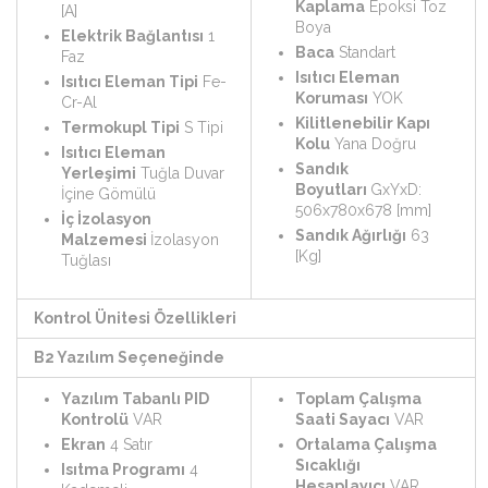
Kaplama
Epoksi Toz
[A]
Boya
Elektrik Bağlantısı
1
Baca
Standart
Faz
Isıtıcı Eleman
Isıtıcı Eleman Tipi
Fe-
Koruması
YOK
Cr-Al
Kilitlenebilir Kapı
Termokupl Tipi
S Tipi
Kolu
Yana Doğru
Isıtıcı Eleman
Sandık
Yerleşimi
Tuğla Duvar
Boyutları
GxYxD:
İçine Gömülü
506x780x678 [mm]
İç İzolasyon
Sandık Ağırlığı
63
Malzemesi
İzolasyon
[Kg]
Tuğlası
Kontrol Ünitesi Özellikleri
B2 Yazılım Seçeneğinde
Yazılım Tabanlı PID
Toplam Çalışma
Kontrolü
VAR
Saati Sayacı
VAR
Ekran
4 Satır
Ortalama Çalışma
Sıcaklığı
Isıtma Programı
4
Hesaplayıcı
VAR