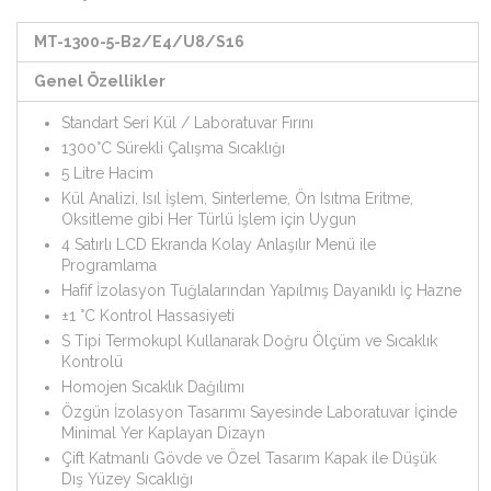
MT-1300-5-B2/E4/U8/S16
Genel Özellikler
Standart Seri Kül / Laboratuvar Fırını
1300°C Sürekli Çalışma Sıcaklığı
5 Litre Hacim
Kül Analizi, Isıl İşlem, Sinterleme, Ön Isıtma Eritme,
Oksitleme gibi Her Türlü İşlem için Uygun
4 Satırlı LCD Ekranda Kolay Anlaşılır Menü ile
Programlama
Hafif İzolasyon Tuğlalarından Yapılmış Dayanıklı İç Hazne
±1 °C Kontrol Hassasiyeti
S Tipi Termokupl Kullanarak Doğru Ölçüm ve Sıcaklık
Kontrolü
Homojen Sıcaklık Dağılımı
Özgün İzolasyon Tasarımı Sayesinde Laboratuvar İçinde
Minimal Yer Kaplayan Dizayn
Çift Katmanlı Gövde ve Özel Tasarım Kapak ile Düşük
Dış Yüzey Sıcaklığı