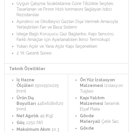
Uygun Çalışma Sıcaklıklarına Göre Titizlikle Seçilen,
Tasarlanan ve Fırının Hızlı Isınmasını Sağlayan Isıtıcı
Rezistanslar
Aşındırıcı ve Oksitleyici Gazları Dışa Vermek Amacıyla
Yerleştirilen Fan ve Baca Sistemi
İsteğe Bağlı Koruyucu Gaz Bağlantısı, Kapı Sensörü,
Farklı Amaçlar için Ayarlanabilen İkinci Termokupl
Yukarı Açılır ve Yana Açılır Kapı Seçenekleri
2 Yıl Garanti Süresi
Teknik Özellikler
İç Hazne
Ön Yüz İzolasyon
Ölçüleri
150x150x225
Malzemesi
İzolasyon
[mm]
Tuğlası
Ürün Dış
Kapı Yalıtım
Boyutları
446x618x620
Malzemesi
Seramik
[mm]
Elyaf Plaka
Net Ağırlık
49 [Kg]
Gövde
Materyali
Çelik Sac
Güç
2250 [W]
Gövde
Maksimum Akım
10.3