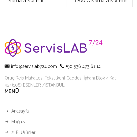
Kamara Kül Fırını
1200°C Kamara Kül Fırını
info@servislab724.com
+90 536 473 61 14
Oruç Reis Mahallesi Tekstilkent Caddesi İşhanı Blok 4.Kat
424(108) ESENLER /İSTANBUL
MENÜ
Anasayfa
Mağaza
2. El Ürünler