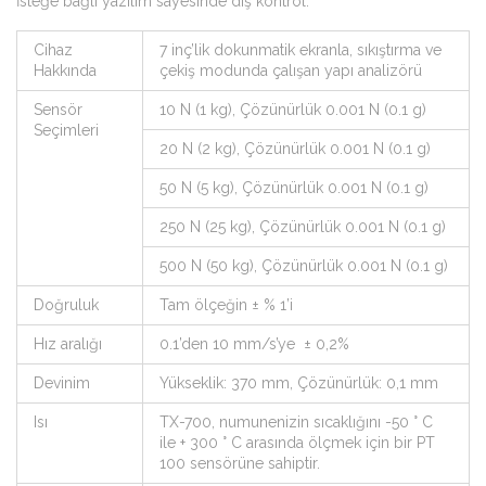
İsteğe bağlı yazılım sayesinde dış kontrol.
Cihaz
7 inç’lik dokunmatik ekranla, sıkıştırma ve
Hakkında
çekiş modunda çalışan yapı analizörü
Sensör
10 N (1 kg), Çözünürlük 0.001 N (0.1 g)
Seçimleri
20 N (2 kg), Çözünürlük 0.001 N (0.1 g)
50 N (5 kg), Çözünürlük 0.001 N (0.1 g)
250 N (25 kg), Çözünürlük 0.001 N (0.1 g)
500 N (50 kg), Çözünürlük 0.001 N (0.1 g)
Doğruluk
Tam ölçeğin ± % 1’i
Hız aralığı
0.1’den 10 mm/s’ye ± 0,2%
Devinim
Yükseklik: 370 mm, Çözünürlük: 0,1 mm
Isı
TX-700, numunenizin sıcaklığını -50 ° C
ile + 300 ° C arasında ölçmek için bir PT
100 sensörüne sahiptir.