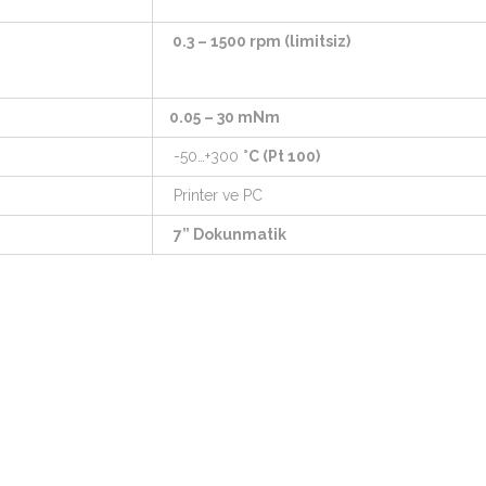
0.3 – 1500 rpm (limitsiz)
0.05 – 30 mNm
-50…+300
°C (Pt 100)
Printer ve PC
7” Dokunmatik