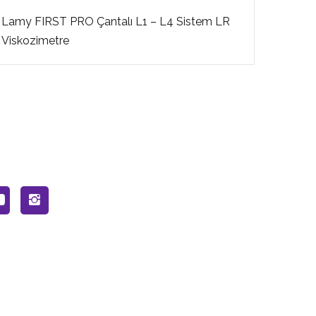
Lamy FIRST PRO Çantalı L1 – L4 Sistem LR
Lamy 
Viskozimetre
Visko