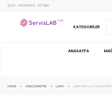
BLOG
HAKKIMIZDA
İLETİŞİM
KATEGORILER
ANASAYFA
MA
HOME
VISKOZIMETRE
LAMY
LAMY RM 100 TOUCH PORT