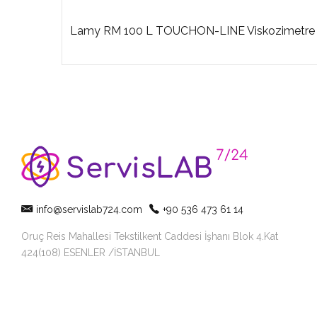
Lamy RM 100 L TOUCHON-LINE Viskozimetre
info@servislab724.com
+90 536 473 61 14
Oruç Reis Mahallesi Tekstilkent Caddesi İşhanı Blok 4.Kat
424(108) ESENLER /İSTANBUL