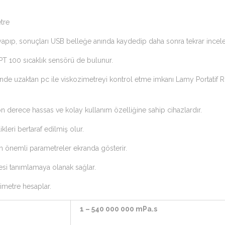
tre
apıp, sonuçları USB belleğe anında kaydedip daha sonra tekrar inceley
T 100 sıcaklık sensörü de bulunur.
inde uzaktan pc ile viskozimetreyi kontrol etme imkanı Lamy Portatif 
n derece hassas ve kolay kullanım özelliğine sahip cihazlardır.
ikleri bertaraf edilmiş olur.
 önemli parametreler ekranda gösterir.
esi tanımlamaya olanak sağlar.
imetre hesaplar.
1 – 540 000 000 mPa.s