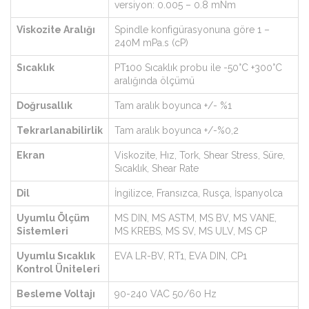
versiyon: 0.005 – 0.8 mNm
Viskozite Aralığı
Spindle konfigürasyonuna göre 1 –
240M mPa.s (cP)
Sıcaklık
PT100 Sıcaklık probu ile -50°C +300°C
aralığında ölçümü
Doğrusallık
Tam aralık boyunca +/- %1
Tekrarlanabilirlik
Tam aralık boyunca +/-%0,2
Ekran
Viskozite, Hız, Tork, Shear Stress, Süre,
Sıcaklık, Shear Rate
Dil
İngilizce, Fransızca, Rusça, İspanyolca
Uyumlu Ölçüm
MS DIN, MS ASTM, MS BV, MS VANE,
Sistemleri
MS KREBS, MS SV, MS ULV, MS CP
Uyumlu Sıcaklık
EVA LR-BV, RT1, EVA DIN, CP1
Kontrol Üniteleri
Besleme Voltajı
90-240 VAC 50/60 Hz