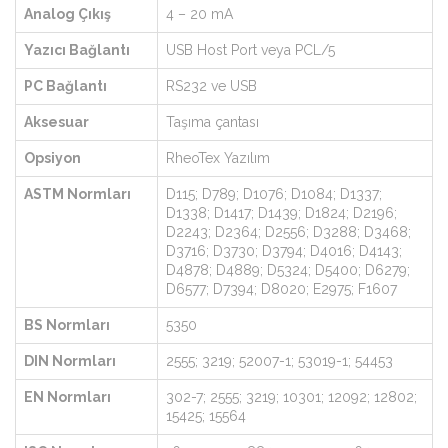
Analog Çıkış
4 – 20 mA
Yazıcı Bağlantı
USB Host Port veya PCL/5
PC Bağlantı
RS232 ve USB
Aksesuar
Taşıma çantası
Opsiyon
RheoTex Yazılım
ASTM Normları
D115; D789; D1076; D1084; D1337;
D1338; D1417; D1439; D1824; D2196;
D2243; D2364; D2556; D3288; D3468;
D3716; D3730; D3794; D4016; D4143;
D4878; D4889; D5324; D5400; D6279;
D6577; D7394; D8020; E2975; F1607
BS Normları
5350
DIN Normları
2555; 3219; 52007-1; 53019-1; 54453
EN Normları
302-7; 2555; 3219; 10301; 12092; 12802;
15425; 15564