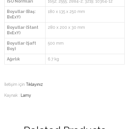
ISO Normları
1652; 2555; 2884-2; 3219; 10364-12
Boyutlar (Baş:
180 x 135 x 250 mm
BxExY)
Boyutlar (Stant
280 x 200 x 30 mm
BxExY)
Boyutlar (Şaft
500 mm
Boy)
Ağırlık
6.7 kg
İletişim için
Tıklayınız
Kaynak :
Lamy