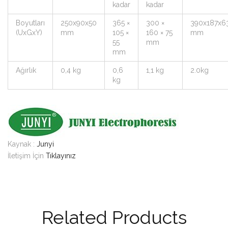
kadar
kadar
Boyutları
250x90x50
365 ×
300 ×
390x187x6
(UxGxY)
mm
105 ×
160 × 75
mm
55
mm
mm
Ağırlık
0,4 kg
0,6
1,1 kg
2.0kg
kg
Kaynak :
Junyi
İletişim İçin
Tıklayınız
Related Products