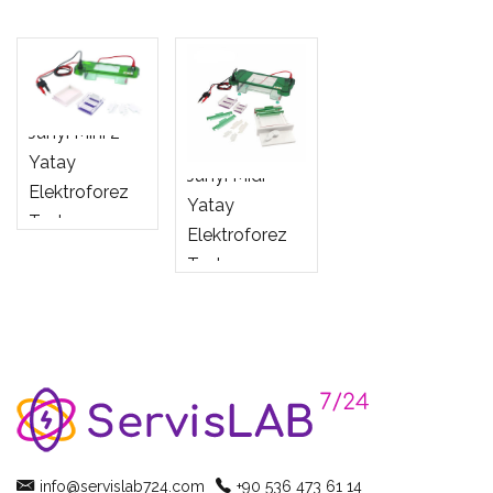
Junyi Mini 2
Yatay
Junyi Midi
Elektroforez
Yatay
Tankı
Elektroforez
Tankı
info@servislab724.com
+90 536 473 61 14