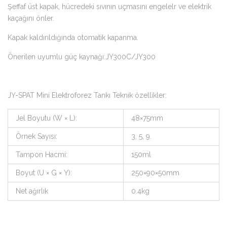
Şeffaf üst kapak, hücredeki sıvının uçmasını engelelr ve elektrik
kaçağını önler.
Kapak kaldırıldığında otomatik kapanma.
Önerilen uyumlu güç kaynağı:JY300C/JY300
JY-SPAT Mini Elektroforez Tankı Teknik özellikler:
Jel Boyutu (W × L):
48×75mm
Örnek Sayısı:
3, 5, 9.
Tampon Hacmi:
150ml
Boyut (U × G × Y):
250×90×50mm
Net ağırlık
0.4kg