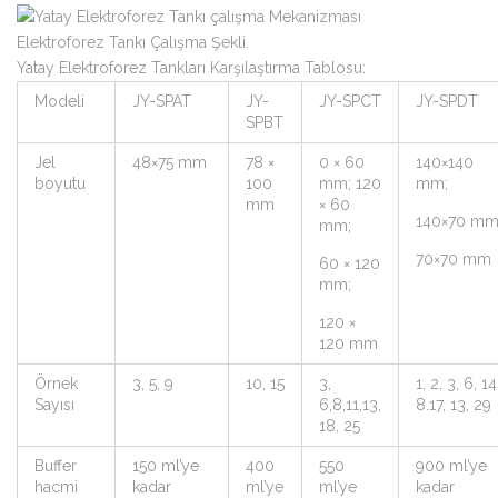
Elektroforez Tankı Çalışma Şekli.
Yatay Elektroforez Tankları Karşılaştırma Tablosu:
Modeli
JY-SPAT
JY-
JY-SPCT
JY-SPDT
SPBT
Jel
48×75 mm
78 ×
0 × 60
140×140
boyutu
100
mm; 120
mm;
mm
× 60
140×70 mm
mm;
70×70 mm
60 × 120
mm;
120 ×
120 mm
Örnek
3, 5, 9
10, 15
3,
1, 2, 3, 6, 14
Sayısı
6,8,11,13,
8.17, 13, 29
18, 25
Buffer
150 ml’ye
400
550
900 ml’ye
hacmi
kadar
ml’ye
ml’ye
kadar