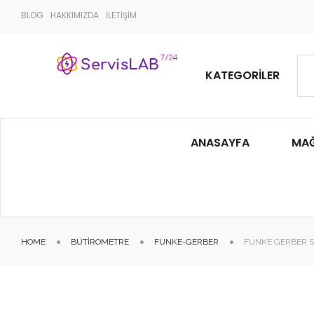
BLOG
HAKKIMIZDA
İLETİŞİM
KATEGORILER
ANASAYFA
MA
HOME
BÜTIROMETRE
FUNKE-GERBER
FUNKE GERBER S