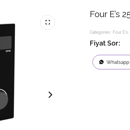
Four E’s 2
Categories:
Four E's
Fiyat Sor:
Whatsapp