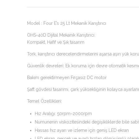
Model : Four E’s 25 Lt Mekanik Karıştırıcı
OHS-40D Dijital Mekanik Karıştırıcı:
Kompakt, Hafif ve Şık tasarım
Tork, karıştırıcı derecelendirmelerini aşarsa aşırı yük ko
Güvenlik devreleri: Ek koruma için devre otomatik kesme
Bakım gerektirmeyen Fırçasız DC motor
Şaft gövdesi tasarımı, çark yüksekliğinin kolayca ayarla
Temel Özellikleri:
Hız Aralığı: 50rpm~2000rpm
Numunenin viskozitesindeki değişikliklerde bile sabit
Hassas hız ayarı ve izleme için geniş LED ekran
LED ekran, gerçek ve ayarlı hızları dönüşümlü olarak