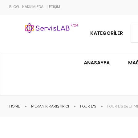
BLOG
HAKKIMIZDA
İLETİŞİM
KATEGORILER
ANASAYFA
MA
HOME
MEKANIK KARIŞTIRICI
FOUR E'S
FOUR E’S 25 LT M