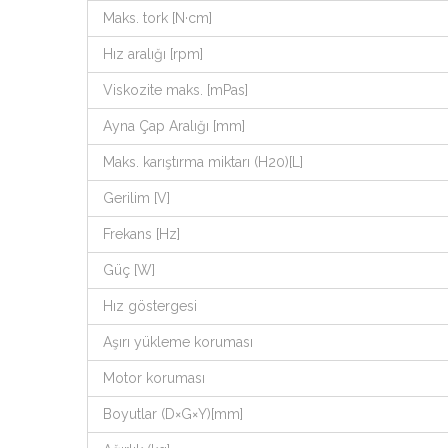
Maks. tork [N·cm]
Hız aralığı [rpm]
Viskozite maks. [mPas]
Ayna Çap Aralığı [mm]
Maks. karıştırma miktarı (H20)[L]
Gerilim [V]
Frekans [Hz]
Güç [W]
Hız göstergesi
Aşırı yükleme koruması
Motor koruması
Boyutlar (D×G×Y)[mm]