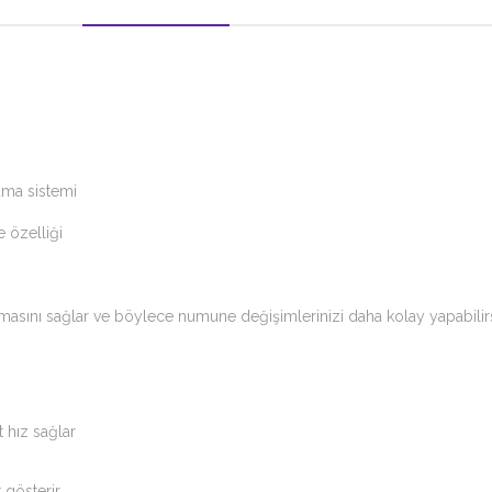
ruma sistemi
 özelliği
nmasını sağlar ve böylece numune değişimlerinizi daha kolay yapabilirs
 hız sağlar
 gösterir