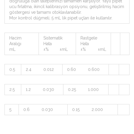
doğruluğa olan taleplerinizi tamamen karşılıyor. Yaylı pipet
ucu fırlatma, ikincil kalibrasyon opsiyonu, geliştirilmiş hacim
göstergesi ve tamamı otoklavlanabilir.
Mor kontrol düğmeli, 5 mL lik pipet uçları ile kullanılır.
Hacim
Sistematik
Rastgele
Aralığı
Hata
Hata
mL
±% ±mL
±% ±mL
0.5
2.4 0.012
0.60 0.600
2.5
1.2 0.030
0.25 1.000
5
0.6 0.030
0.15 2.000