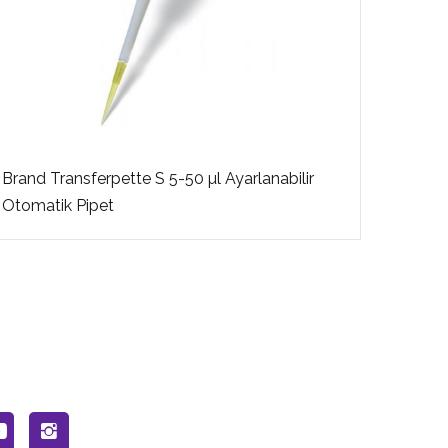
Brand Transferpette S 5-50 µl Ayarlanabilir
Brand 
Otomatik Pipet
Otoma