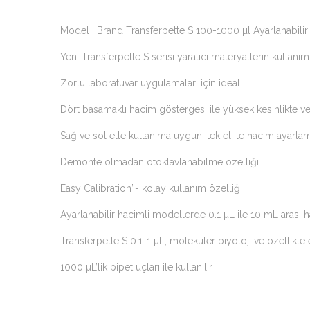
Model : Brand Transferpette S 100-1000 µl Ayarlanabilir
Yeni Transferpette S serisi yaratıcı materyallerin kullanımı
Zorlu laboratuvar uygulamaları için ideal
Dört basamaklı hacim göstergesi ile yüksek kesinlikte ve
Sağ ve sol elle kullanıma uygun, tek el ile hacim ayarla
Demonte olmadan otoklavlanabilme özelliği
Easy Calibration”- kolay kullanım özelliği
Ayarlanabilir hacimli modellerde 0.1 µL ile 10 mL arası ha
Transferpette S 0.1-1 µL; moleküler biyoloji ve özellik
1000 µL’lik pipet uçları ile kullanılır