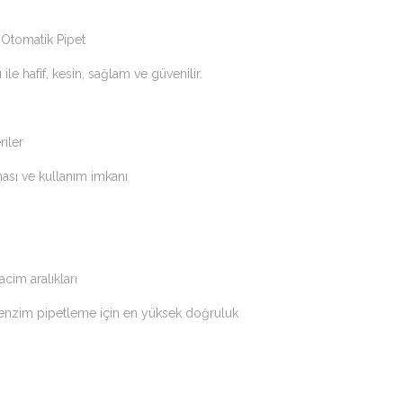
 Otomatik Pipet
 ile hafif, kesin, sağlam ve güvenilir.
riler
ması ve kullanım imkanı
cim aralıkları
le enzim pipetleme için en yüksek doğruluk