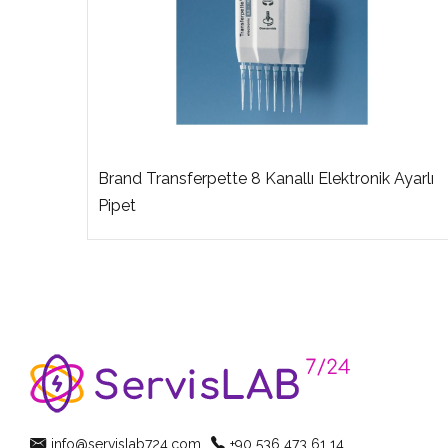
ik
Brand Transferpette 8 Kanallı Elektronik Ayarlı
Pipet
info@servislab724.com
+90 536 473 61 14