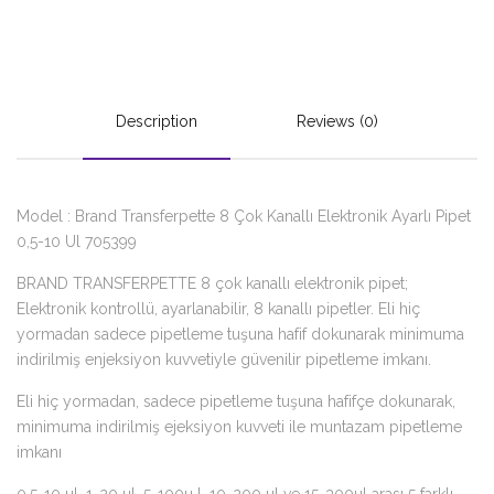
Description
Reviews (0)
Model : Brand Transferpette 8 Çok Kanallı Elektronik Ayarlı Pipet
0,5-10 Ul 705399
BRAND TRANSFERPETTE 8 çok kanallı elektronik pipet;
Elektronik kontrollü, ayarlanabilir, 8 kanallı pipetler. Eli hiç
yormadan sadece pipetleme tuşuna hafif dokunarak minimuma
indirilmiş enjeksiyon kuvvetiyle güvenilir pipetleme imkanı.
Eli hiç yormadan, sadece pipetleme tuşuna hafifçe dokunarak,
minimuma indirilmiş ejeksiyon kuvveti ile muntazam pipetleme
imkanı
0.5-10 µl, 1-20 µl, 5-100µ l, 10-200 µl ve 15-300µl arası 5 farklı