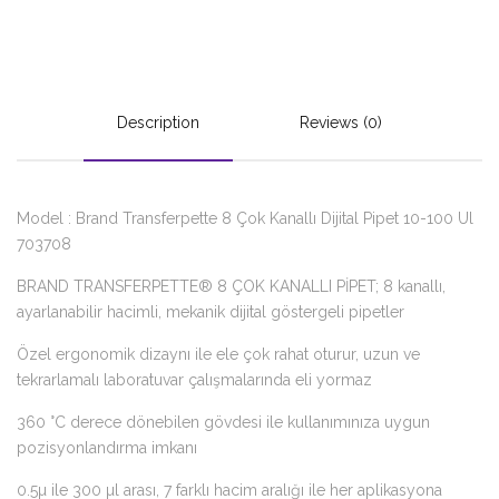
Description
Reviews (0)
Model : Brand Transferpette 8 Çok Kanallı Dijital Pipet 10-100 Ul
703708
BRAND TRANSFERPETTE® 8 ÇOK KANALLI PİPET; 8 kanallı,
ayarlanabilir hacimli, mekanik dijital göstergeli pipetler
Özel ergonomik dizaynı ile ele çok rahat oturur, uzun ve
tekrarlamalı laboratuvar çalışmalarında eli yormaz
360 °C derece dönebilen gövdesi ile kullanımınıza uygun
pozisyonlandırma imkanı
0.5µ ile 300 µl arası, 7 farklı hacim aralığı ile her aplikasyona