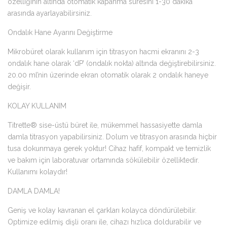
özelliğinin altında otomatik kapanma süresini 1-30 dakika
arasında ayarlayabilirsiniz.
Ondalık Hane Ayarını Değiştirme
Mikrobüret olarak kullanım için titrasyon hacmi ekranını 2-3
ondalık hane olarak ‘dP’ (ondalık nokta) altında değiştirebilirsiniz.
20.00 ml’nin üzerinde ekran otomatik olarak 2 ondalık haneye
değişir.
KOLAY KULLANIM
Titrette® sise-üstü büret ile, mükemmel hassasiyette damla
damla titrasyon yapabilirsiniz. Dolum ve titrasyon arasında hiçbir
tusa dokunmaya gerek yoktur! Cihaz hafif, kompakt ve temizlik
ve bakım için laboratuvar ortamında sökülebilir özelliktedir.
Kullanımı kolaydır!
DAMLA DAMLA!
Geniş ve kolay kavranan el çarkları kolayca döndürülebilir.
Optimize edilmiş dişli oranı ile, cihazı hızlıca doldurabilir ve