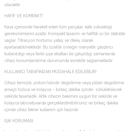
olacaktır.
HAFİF VE KOMPAKT!
Kasa içerisinde hareket eden tüm parçalar, kafa yüksekliği
gereksinimlerini azaltır. Kompakt tasarım ve hafiflik iyi bir stabilite
sağlar. Titrasyon hortumu yatay ve dikey olarak
ayarlanabilmektedir. Bu özellik örneğin manyetik çalıştırıcı
kullanıldığı veya farklı şişe ebatları ile çalışıldığı zamanlarda
cihazı konumlandırma durumunda esneklik sağlamaktadır.
KULLANICI TARAFINDAN MÜDAHALE EDİLEBİLİR!
Cihazı temizlik, piston/silindir degistirme veya pilleri degistirme
amaçlı hızlıca ve kolayca – birkaç dakika içinde- sökülebilecek
sekilde tasarladık. Artık cihazın bakımını uygun bir sekilde ve
kolayca laboratuvarda gerçeklestirebilirsiniz ve birkaç dakika
içinde cihaz tekrar kullanım için hazırdır.
IŞIK KORUMASI