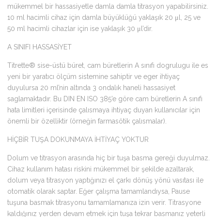
mükemmel bir hassasiyetle damla damla titrasyon yapabilirsiniz.
10 ml hacimli cihaz için damla büyüklüğü yaklaşık 20 μl, 25 ve
50 ml hacimli cihazlar için ise yaklaşık 30 μl’dir.
A SINIFI HASSASİYET
Titrette® sise-üstü büret, cam büretlerin A sınıfı dogrulugu ile es
yeni bir yaratıcı ölçüm sistemine sahiptir ve eger ihtiyaç
duyulursa 20 ml’nin altında 3 ondalık haneli hassasiyet
saglamaktadır. Bu DIN EN ISO 385’e göre cam büretlerin A sınıfı
hata limitleri içerisinde çalısmaya ihtiyaç duyan kullanıcılar için
önemli bir özelliktir (örneğin farmasötik çalısmalar).
HİÇBİR TUŞA DOKUNMAYA İHTİYAÇ YOKTUR
Dolum ve titrasyon arasında hiç bir tuşa basma gereği duyulmaz.
Cihaz kullanım hatası riskini mükemmel bir şekilde azaltarak,
dolum veya titrasyon yaptığınızı el çarkı dönüş yönü vasıtası ile
otomatik olarak saptar. Eğer çalışma tamamlandıysa, Pause
tuşuna basmak titrasyonu tamamlamanıza izin verir. Titrasyone
kaldığınız yerden devam etmek için tuşa tekrar basmanız yeterli