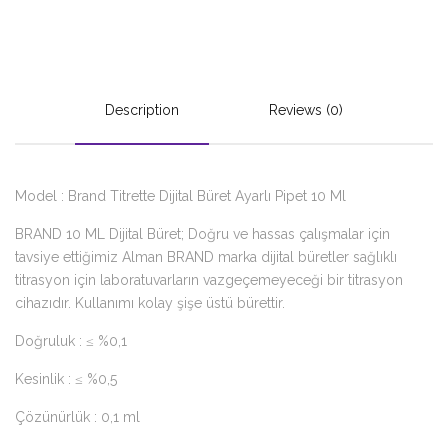
Description
Reviews (0)
Model : Brand Titrette Dijital Büret Ayarlı Pipet 10 Ml
BRAND 10 ML Dijital Büret; Doğru ve hassas çalışmalar için
tavsiye ettiğimiz Alman BRAND marka dijital büretler sağlıklı
titrasyon için laboratuvarların vazgeçemeyeceği bir titrasyon
cihazıdır. Kullanımı kolay şişe üstü bürettir.
Doğruluk : ≤ %0,1
Kesinlik : ≤ %0,5
Çözünürlük : 0,1 ml