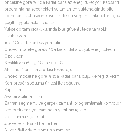
öncekine göre % 30’a kadar daha az enerji tüketiyor. Kapsamlı
programlama seçenekleri ve tamamen yüklendiğinde bile
homojen inkübasyon koşulları ile bu soğutma inkübatörü çok
çeşitli uygulamaları kapsar.
Yüksek ortam sıcaklıklarında bile güvenli, tekrarlanabilir
inkübasyon
100 ° C’de dezenfeksiyon rutini
Önceki modele göre% 30’a kadar daha düşük enerji tüketimi
Özellikleri
Sıcaklık aralığı: -5 ° C ila 100 ° C
APT.line ™ ön ısıtma odası teknolojisi
Önceki modeline göre %30’a kadar daha düşük enerji tüketimi
Kompresör soğutma ünitesi ile soğutma
Kapı ısıtma
Ayarlanabilir fan hızı
Zaman segmentli ve gerçek zamanlı programlamalı kontrolör
Temperli emniyet camından yapılmış iç kapı
2 paslanmaz çelik raf
4 tekerlerk, ikisi kilitleme frenli
Silikon fişli erişim portu, 30 mm, sol