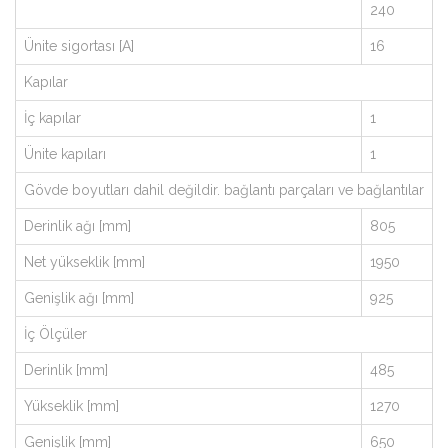
240
Ünite sigortası [A]
16
Kapılar
İç kapılar
1
Ünite kapıları
1
Gövde boyutları dahil değildir. bağlantı parçaları ve bağlantılar
Derinlik ağı [mm]
805
Net yükseklik [mm]
1950
Genişlik ağı [mm]
925
İç Ölçüler
Derinlik [mm]
485
Yükseklik [mm]
1270
Genişlik [mm]
650