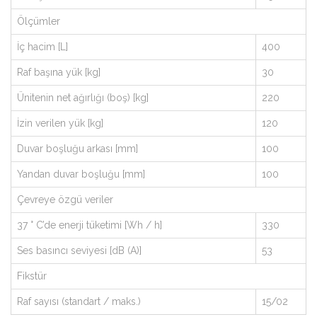
Ölçümler
İç hacim [L]
400
Raf başına yük [kg]
30
Ünitenin net ağırlığı (boş) [kg]
220
İzin verilen yük [kg]
120
Duvar boşluğu arkası [mm]
100
Yandan duvar boşluğu [mm]
100
Çevreye özgü veriler
37 ° C’de enerji tüketimi [Wh / h]
330
Ses basıncı seviyesi [dB (A)]
53
Fikstür
Raf sayısı (standart / maks.)
15/02