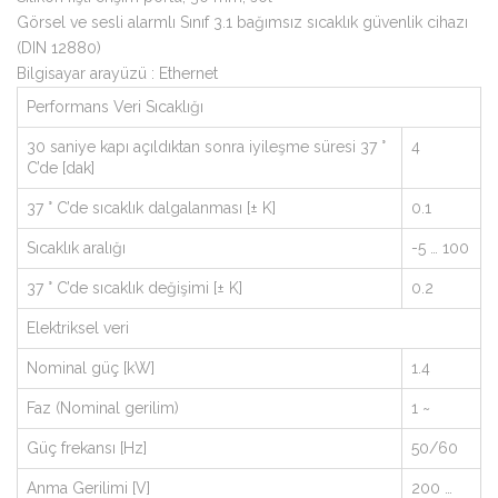
Görsel ve sesli alarmlı Sınıf 3.1 bağımsız sıcaklık güvenlik cihazı
(DIN 12880)
Bilgisayar arayüzü : Ethernet
Performans Veri Sıcaklığı
30 saniye kapı açıldıktan sonra iyileşme süresi 37 °
4
C’de [dak]
37 ° C’de sıcaklık dalgalanması [± K]
0.1
Sıcaklık aralığı
-5 … 100
37 ° C’de sıcaklık değişimi [± K]
0.2
Elektriksel veri
Nominal güç [kW]
1.4
Faz (Nominal gerilim)
1 ~
Güç frekansı [Hz]
50/60
Anma Gerilimi [V]
200 …