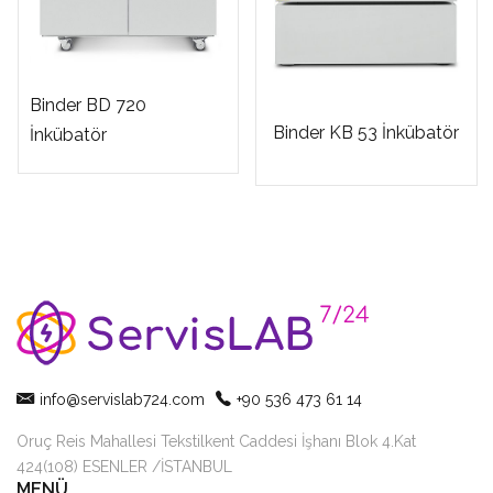
Binder BD 720
Binder KB 53 İnkübatör
İnkübatör
info@servislab724.com
+90 536 473 61 14
Oruç Reis Mahallesi Tekstilkent Caddesi İşhanı Blok 4.Kat
424(108) ESENLER /İSTANBUL
MENÜ