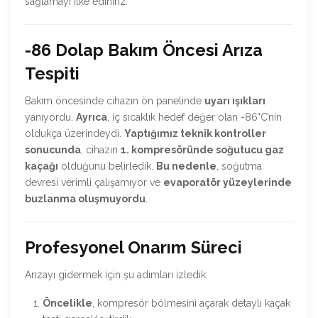
sağlamayı ilke ediniriz.
-86 Dolap Bakım Öncesi Arıza
Tespiti
Bakım öncesinde cihazın ön panelinde
uyarı ışıkları
yanıyordu.
Ayrıca
, iç sıcaklık hedef değer olan -86°C’nin
oldukça üzerindeydi.
Yaptığımız teknik kontroller
sonucunda
, cihazın
1. kompresöründe soğutucu gaz
kaçağı
olduğunu belirledik.
Bu nedenle
, soğutma
devresi verimli çalışamıyor ve
evaporatör yüzeylerinde
buzlanma oluşmuyordu
.
Profesyonel Onarım Süreci
Arızayı gidermek için şu adımları izledik:
Öncelikle
, kompresör bölmesini açarak detaylı kaçak