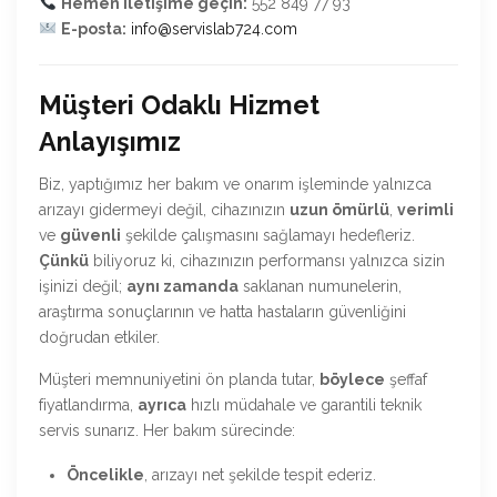
Hemen iletişime geçin:
552 849 77 93
E-posta:
info@servislab724.com
Müşteri Odaklı Hizmet
Anlayışımız
Biz, yaptığımız her bakım ve onarım işleminde yalnızca
arızayı gidermeyi değil, cihazınızın
uzun ömürlü
,
verimli
ve
güvenli
şekilde çalışmasını sağlamayı hedefleriz.
Çünkü
biliyoruz ki, cihazınızın performansı yalnızca sizin
işinizi değil;
aynı zamanda
saklanan numunelerin,
araştırma sonuçlarının ve hatta hastaların güvenliğini
doğrudan etkiler.
Müşteri memnuniyetini ön planda tutar,
böylece
şeffaf
fiyatlandırma,
ayrıca
hızlı müdahale ve garantili teknik
servis sunarız. Her bakım sürecinde:
Öncelikle
, arızayı net şekilde tespit ederiz.